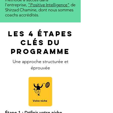
l'entreprise,
"Positive Intelligence"
de
Shirzad Chamine, dont nous sommes
coachs accrédités.
Les 4 Étapes
Clés du
Programme
Une approche structurée et
éprouvée
Étape 1 : Définir votre niche