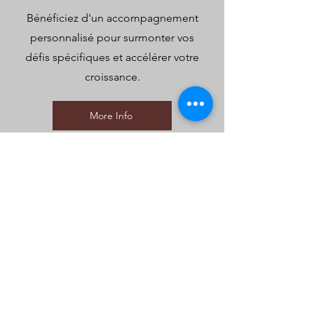
Bénéficiez d'un accompagnement
personnalisé pour surmonter vos
défis spécifiques et accélérer votre
croissance.
More Info
Site web et réseaux sociaux
Optimisez votre présence en ligne
avec un site web percutant et une
présence sur les réseaux sociaux.
More Info